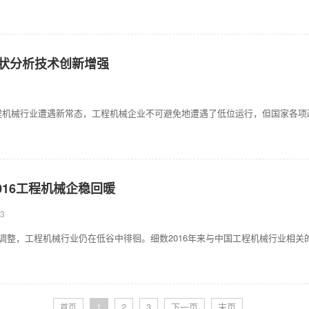
状分析技术创新增强
程机械行业遭遇新常态，工程机械企业不可避免地遭遇了低位运行，但国家各项
016工程机械企稳回暖
3
调整，工程机械行业仍在低谷中徘徊。细数2016年来与中国工程机械行业相
2
3
下一页
末页
首页
1