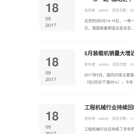
18
发布者：admin
浏览次数：22
09
北京时间5月14-15日，
2017
示，我国装备制造业走出去..
5月装载机销量大增近
18
发布者：admin
浏览次数：10
09
2017年5月，国内25家主
2017
（仅3月份下滑20%）；今年1-
工程机械行业持续回
18
发布者：admin
浏览次数：11
09
工程机械行业在持续了多年
2017